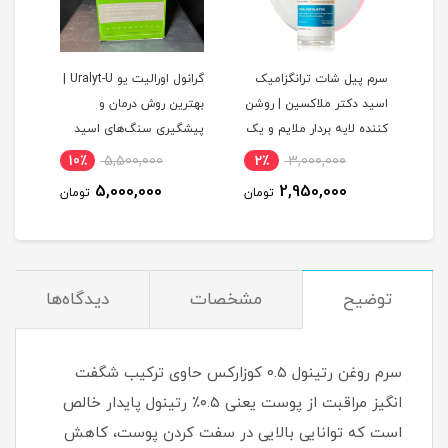
سرم پیل شات ترانگزامیک
گرانول اورالیت یو Uralyt-U |
اسید دکتر ملاکسین | روشن
بهترین روش درمان و
های
کننده لایه بردار ملایم و یک
پیشگیری سنگ‌های اسید
بوست
نواخت کننده پوست
اوریک کلیه
و جو
10٪
5,500,000
2٪
3,000,000
4
5,000,000
2,950,000
مان
تومان
تومان
توضیح
مشخصات
دیدگاه‌ها
سرم روغن رتینول ۰.۵ کوزارکس حاوی ترکیب شگفت
انگیز مراقبت از پوست یعنی ۰.۵٪ رتینول پایدار خالص
است که توانایی بالایی در سفت کردن پوست، کاهش