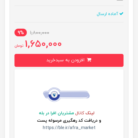
آماده ارسال
9%
1,800,000
1,650,000
تومان
افزودن به سبدخرید
لینک
کانال
مشتریان افرا در بله
و
دریافت کد رهگیری مرسوله پست
https://ble.ir/afra_market