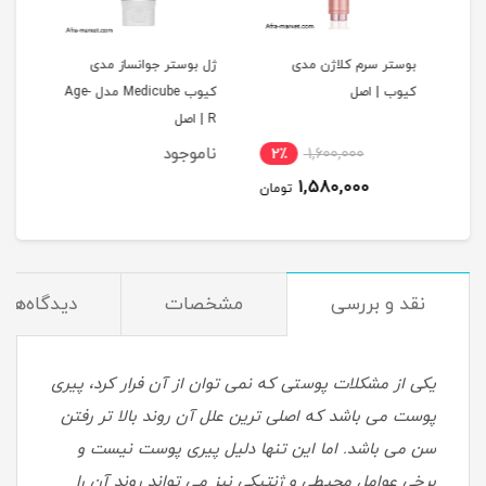
بوستر سرم کلاژن مدی
ژل بوستر جوانساز مدی
ست ک
کیوب | اصل
کیوب Medicube مدل Age-
چرو
R | اصل
اسمارتSMART
ناموجود
نام
2٪
1,600,000
4
1,580,000
مان
تومان
نقد و بررسی
مشخصات
دیدگاه‌ها
یکی از مشکلات پوستی که نمی توان از آن فرار کرد، پیری
پوست می باشد که اصلی ترین علل آن روند بالا تر رفتن
سن می باشد. اما این تنها دلیل پیری پوست نیست و
برخی عوامل محیطی و ژنتیکی نیز می تواند روند آن را