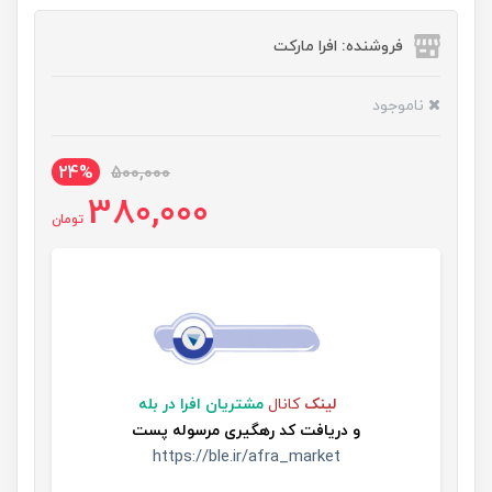
فروشنده: افرا مارکت
ناموجود
24%
500,000
380,000
تومان
لینک
کانال
مشتریان افرا در بله
و
دریافت کد رهگیری مرسوله پست
https://ble.ir/afra_market