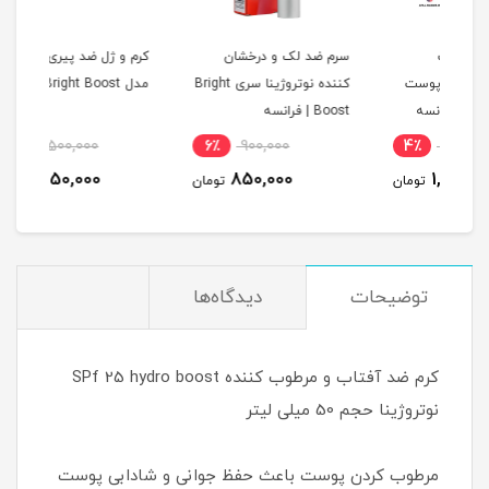
سرم ضد لک و درخشان
کرم و ژل ضد پیری نوتروژینا
ژل م
ت
کننده نوتروژینا سری Bright
مدل Bright Boost
Boost ‌‌‌| فرانسه
پوست
17٪
1,500,000
6٪
900,000
4
میل
1,250,000
850,000
مان
تومان
تومان
توضیحات
دیدگاه‌ها
کرم ضد آفتاب و مرطوب کننده SPf 25 hydro boost
نوتروژینا حجم 50 میلی لیتر
مرطوب کردن پوست باعث حفظ جوانی و شادابی پوست