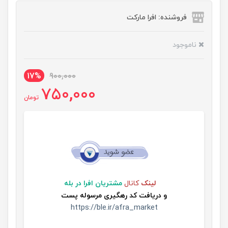
فروشنده: افرا مارکت
ناموجود
17%
900,000
750,000
تومان
لینک
کانال
مشتریان افرا در بله
و
دریافت کد رهگیری مرسوله پست
https://ble.ir/afra_market