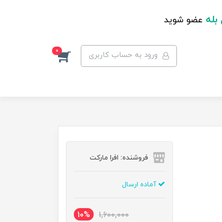
 بله
عضو شوید
0
ورود به حساب کاربری
فروشنده: افرا مارکت
آماده ارسال
10%
1,600,000