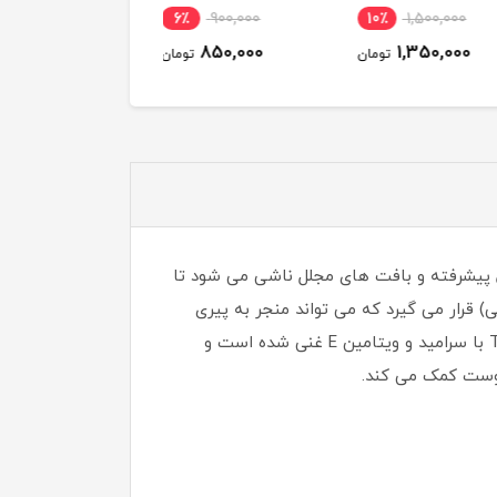
Flowers حجم 400 میل
6٪
900,000
6٪
900,000
10٪
1,500,000
850,000
850,000
1,350,000
تومان
تومان
توم
 است.این کرم از ترکیب مواد فعال پیشرفته و بافت های مجلل ناشی می شود تا
 حمله های متعدد (اشعه ماورا UV بنفش ، استرس و آلودگی) قرار می گیرد که می تواند منجر به پیری
زودرس پوست شود. پوست می تواند کدر شود و عملکرد مانع آن شکننده شود و باعث کمبود آب شود. کرم Triple Active با سرامید و ویتامین E غنی شده است و
 پوست کمک می کند.