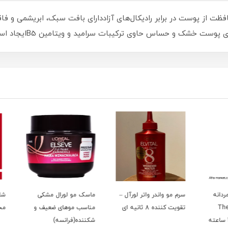
از پوست در برابر رادیکال‌های آزاددارای بافت سبک، ابریشمی و فا
و حساس حاوی ترکیبات سرامید و ویتامین B5ایجاد استقامت بیشتر روی پوست
نه
سرم مو واندر واتر لورآل –
ماسک مو لورال مشکی
شامپو 
T
تقویت کننده 8 ثانیه ای
مناسب موهای ضعیف و
مخصو
شکننده(فرانسه)