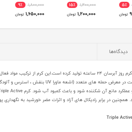
9٪
1,800,000
15٪
1,400,000
5٪
1,650,000
1,200,000
ومان
تومان
تومان
دیدگاه‌ها
برند لورال در لاین محصولات Triple Active خود،کرم روز آبرسان 24 ساعته تولید کرده
پوستی با ظاهری زیبا تر نشان دهد. هر روز پوست در معرض
 همچنین در برابر رادیکال های آزاد و اثرات مضر خورشید به نگهداری