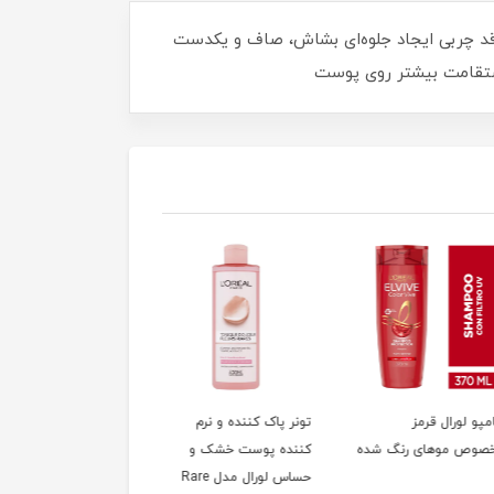
قد چربی ایجاد جلوه‌ای بشاش، صاف و یکدست
لورال قرمز
تونر پاک کننده و نرم
تونیک ضدچروک ایج
ص موهای رنگ شده
کننده پوست خشک و
پرفکت لورال
حساس لورال مدل Rare