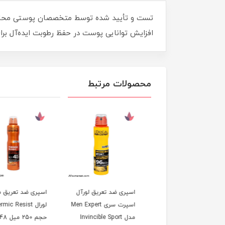
تست و تأیید شده توسط متخصصان پوستی محافظت 
افزایش توانایی پوست در حفظ رطوبت ایده‌آل برای پوست خشک 
محصولات مرتبط
 تقویت مژه و ابرو
اسپری ضد تعریق لورآل
اسپری ضد تعریق مردا
لورآل مدل Clinically
اسپرت سری Men Expert
لورال hermic Resist
Proven Lash Se
مدل Invincible Sport
حجم 250 میل 48 ساعته