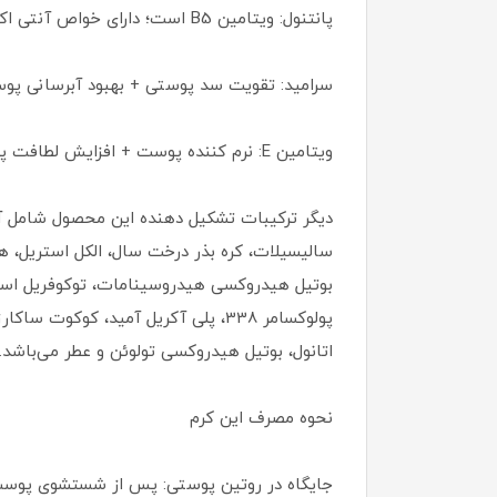
پانتنول: ویتامین B5 است؛ دارای خواص آنتی اکسیدان + نرم کننده پوست + بهبود بافت آسیب دیده پوست + محافظت از پوست
سرامید: تقویت سد پوستی + بهبود آبرسانی پوست 
ویتامین E: نرم کننده پوست + افزایش لطافت پوست + جلوگیری از آسیب‌های نور آفتاب + حفظ جوانی پوست + کاهش علائم پیری
پولوکسامر 338، پلی آکریل آمید، کوک
اتانول، بوتیل هیدروکسی تولوئن و عطر می‌باشد.
نحوه مصرف این کرم
جایگاه در روتین پوستی: پس از شستشوی پوست و