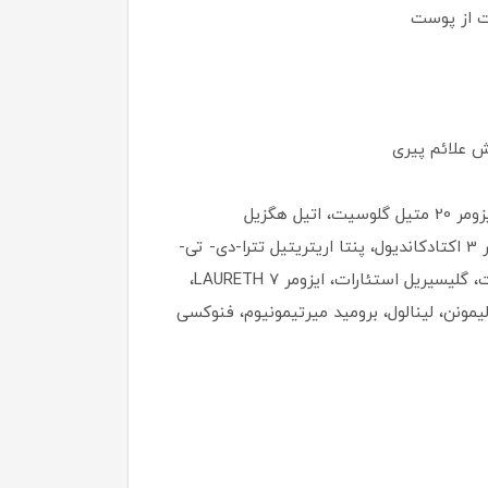
دیگر ترکیبات تشکیل دهنده این محصول شامل آب، ایزوهگزادکان، دایمتیکون، الکل دناتوره شده، سوربیتان استئارات، ایزومر 20 متیل گلوسیت، اتیل هگزیل
سالیسیلات، کره بذر درخت سال، الکل استریل، هیدروکسی اتیل پی پرازین اتان سولفونیک اسید، ایزومر 1 اولامیدو، ایزومر 3 اکتادکاندیول، پنتا اریتریتیل تترا-دی- تی-
بوتیل هیدروکسی هیدروسینامات، توکوفریل استات، روغن دانه انگور فرنگی سیاه، روغن میوه نسترن، PEG-100 استئارات، گلیسیریل استئارات، ایزومر 7 LAURETH،
ول، لیمونن، لینالول، برومید میرتیمونیوم، فنوکسی