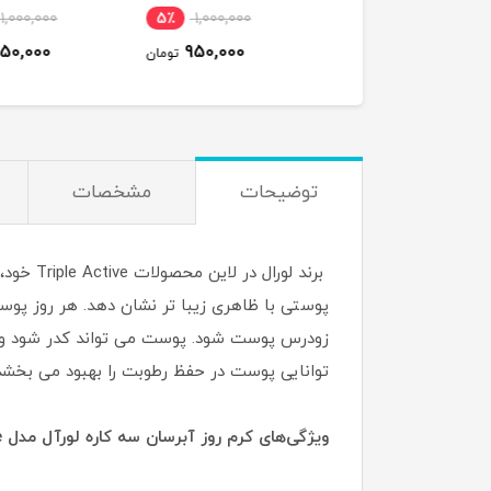
مردانه 250 میلی‌لیتر
1,000,000
5٪
1,000,000
14٪
1,450,000
950,000
950,000
1,250,000
تومان
تومان
ت
توضیحات
مشخصات
توانایی پوست در حفظ رطوبت را بهبود می بخشد.
ویژگی‌های کرم روز آبرسان سه کاره لورآل مدل Triple Active