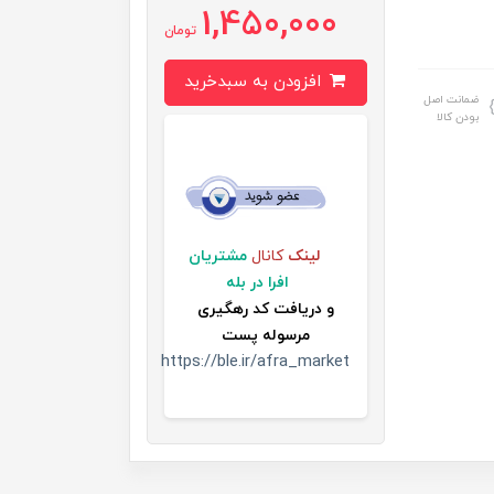
1,450,000
تومان
افزودن به سبدخرید
ضمانت اصل
بودن کالا
لینک
کانال
مشتریان
افرا در بله
و
دریافت کد رهگیری
مرسوله پست
https://ble.ir/afra_market