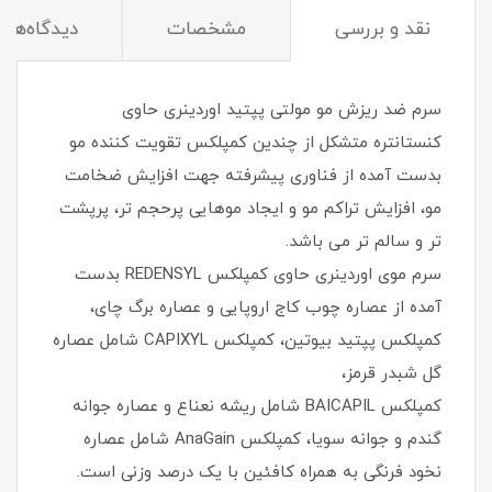
نقد و بررسی
مشخصات
دیدگاه‌ها
سرم ضد ریزش مو مولتی پپتید اوردینری حاوی
کنستانتره متشکل از چندین کمپلکس تقویت کننده مو
بدست آمده از فناوری پیشرفته جهت افزایش ضخامت
مو، افزایش تراکم مو و ایجاد موهایی پرحجم تر، پرپشت
تر و سالم تر می باشد.
سرم موی اوردینری حاوی کمپلکس REDENSYL بدست
آمده از عصاره چوب کاج اروپایی و عصاره برگ چای،
کمپلکس پپتید بیوتین، کمپلکس CAPIXYL شامل عصاره
گل شبدر قرمز،
کمپلکس BAICAPIL شامل ریشه نعناع و عصاره جوانه
گندم و جوانه سویا، کمپلکس AnaGain شامل عصاره
نخود فرنگی به همراه کافئین با یک درصد وزنی است.