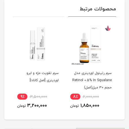
محصولات مرتبط
سید
سرم رتینول اوردینری مدل
سرم تقویت مژه و ابرو
پودر
Retinol 0.5% In Squalane
اوردینری [اصل کانادا]
حجم ۳۰ میل(اصل)
گرم(
نام
9٪
3,500,000
8٪
2,000,000
3
3,200,000
1,850,000
مان
تومان
تومان