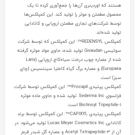
هستند که اوردینری آن‌ها را جمع‌آوری کرده تا یک
محصول مطمئن و موثر را تولید کند. این کمپلکس‌ها
توسط شرکت‌های تجاری مطمئن اروپایی و کانادایی
تولید شده‌اند.
کمپلکس REDENSYL™: این کمپلکس که توسط شرکت
سوئیسی Givaudan تولید شده، حاوی مواد موثره گرفته
شده از عصاره چوب درخت سیاه‌کاج اروپایی (Larix
Europaea) و عصاره برگ گیاه کاملیا سیننسیس (چای
سبز) است.
کمپلکس پپتیدی Procapil™: این کمپلکس توسط شرکت
فرانسوی Sederma Inc. تولید شده و حاوی ماده موثره
Biotinoyl Tripeptide-1 است.
کمپلکس پپتیدی CAPIXYL™: این کمپلکس توسط برند
کانادایی Lucas Meyer Cosmetics Inc تولید می‌شود. در
آن از Acetyl Tetrapeptide-3 و عصاره گل شبدر قرمز