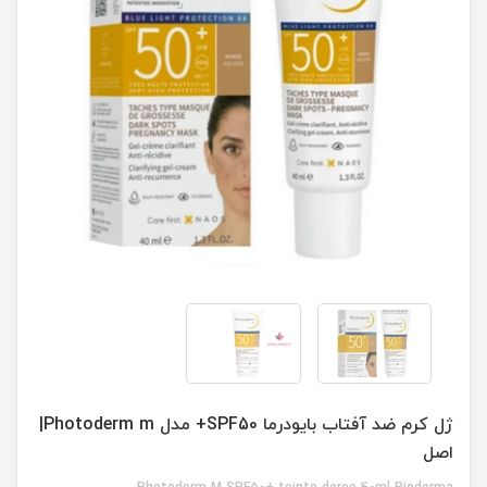
ژل کرم ضد آفتاب بایودرما SPF50+ مدل Photoderm m|
اصل