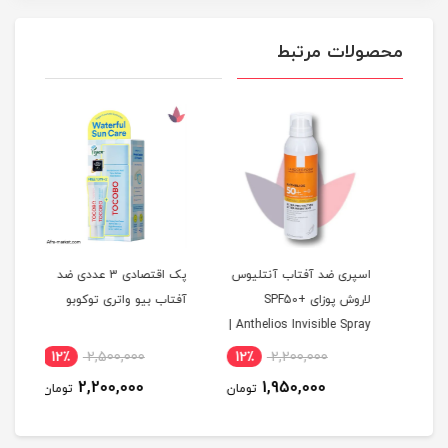
محصولات مرتبط
اسپری ضد آفتاب آنتلیوس
پک اقتصادی 3 عددی ضد
ضد آ
لاروش پوزای SPF50+
آفتاب بیو واتری توکوبو
Waterproof Sun SPF50+ |
Anthelios Invisible Spray |
SPF50
اصل
12٪
2,500,000
12٪
2,200,000
2,200,000
1,950,000
تومان
تومان