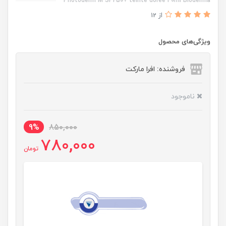
Photoderm M SPF50+ teinte doree 40ml Bioderma
از 12
ویژگی‌های محصول
فروشنده: افرا مارکت
ناموجود
9%
850,000
780,000
تومان