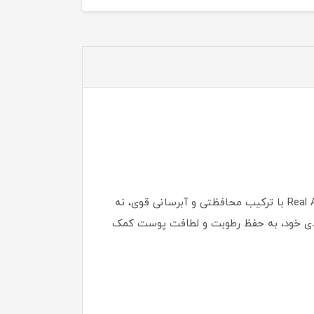
امروزه استفاده از ضدآفتاب‌ها برای حفظ سلامت پوست ضروری است. کرم ضد آفتاب آبرسان فارم استی مدل Real Avocado با ترکیب محافظتی و آبرسانی قوی، نه
 طبیعی آووکادو و مواد مغذی خود، به حفظ رطوبت و لطافت پوست کمک