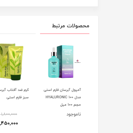
محصولات مرتبط
 ضد آفتاب آووکادو
آمپول آبرسان فارم استی
کرم ضد آفتاب آبرسان
م استی | اصل
مدل 100 HYALURONIC
سبز فارم استی
حجم 100 میل
وجود
ناموجود
٪
1,800,000
1,450,000
ت