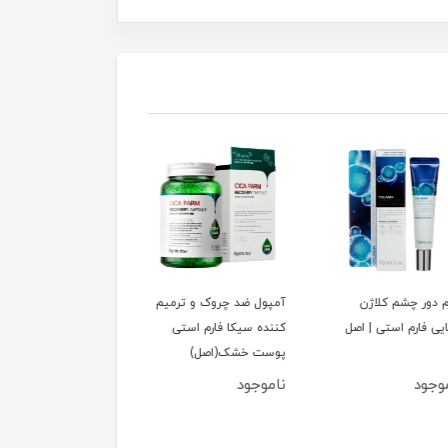
ور چشم کلاژن
آمپول ضد چروک و ترمیم
آمپول ضد پیری و روشن
 فارم استی | اصل
کننده سیکا فارم استی
کننده چای سبز فارم است
پوست خشک(اصل)
Farm stay
جود
ناموجود
ناموجود