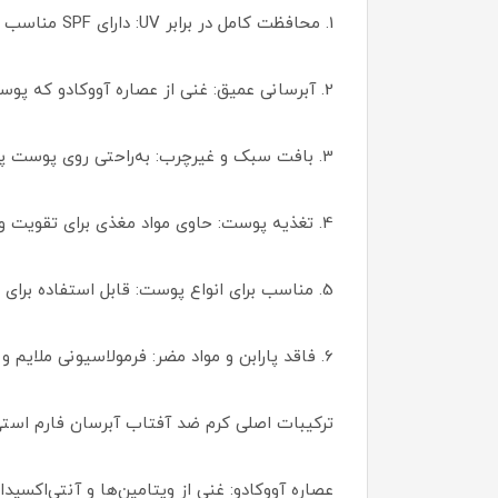
1. محافظت کامل در برابر UV: دارای SPF مناسب برای محافظت از پوست در برابر اشعه‌های مضر خورشید.
2. آبرسانی عمیق: غنی از عصاره آووکادو که پوست را مرطوب و نرم نگه می‌دارد.
3. بافت سبک و غیرچرب: به‌راحتی روی پوست پخش می‌شود و احساس سنگینی ایجاد نمی‌کند.
4. تغذیه پوست: حاوی مواد مغذی برای تقویت و ترمیم سلول‌های آسیب‌دیده.
5. مناسب برای انواع پوست: قابل استفاده برای پوست‌های خشک، معمولی و حتی حساس.
6. فاقد پارابن و مواد مضر: فرمولاسیونی ملایم و بدون ایجاد حساسیت.
ترکیبات اصلی کرم ضد آفتاب آبرسان فارم است
عصاره آووکادو: غنی از ویتامین‌ها و آنتی‌اکسید