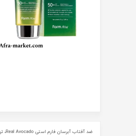
ضد آفتاب آبرسان فارم استی Real Avocado، ترکیبی از آووکادوی طبیعی و فیلترهای محافظ UV برای حفاظت و تغذیه عمیق پوست. مناسب انواع پوست!