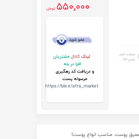
550,000
تومان
ضمانت اصل
لینک
کانال
مشتریان
بودن کالا
افرا در بله
و
دریافت کد رهگیری
مرسوله پست
https://ble.ir/afra_market