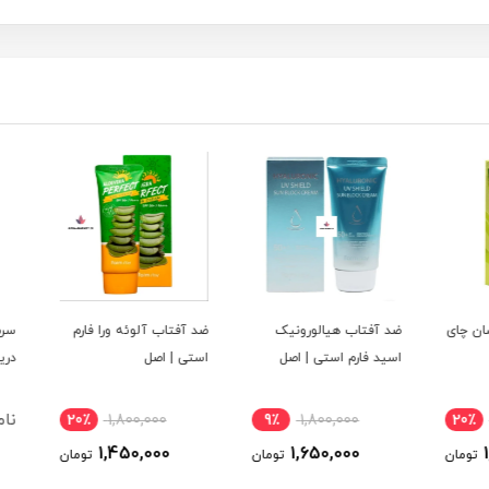
 چای
ضد آفتاب هیالورونیک
ضد آفتاب آلوئه ورا فارم
سرم د
اسید فارم استی | اصل
استی | اصل
دریایی
نامو
20٪
1,800,000
9٪
1,800,000
20
1,450,000
1,650,000
ومان
تومان
تومان