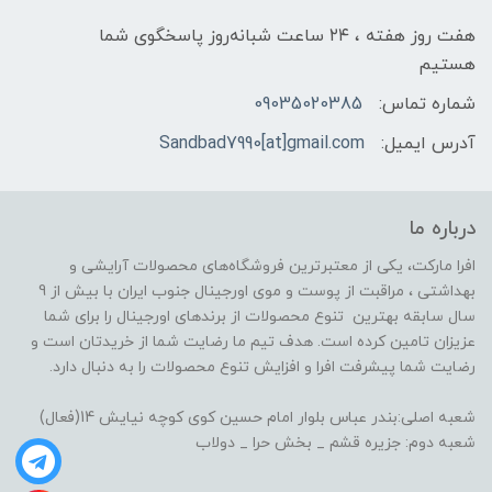
هفت روز هفته ، ۲۴ ساعت شبانه‌روز پاسخگوی شما
هستیم
شماره تماس:
09035020385
آدرس ایمیل:
Sandbad7990[at]gmail.com
درباره ما
افرا مارکت، یکی از معتبرترین فروشگاه‌های محصولات آرایشی و
بهداشتی ، مراقبت از پوست و موی اورجینال جنوب ایران با بیش از 9
سال سابقه بهترین تنوع محصولات از برندهای اورجینال را برای شما
عزیزان تامین کرده است. هدف تیم ما رضایت شما از خریدتان است و
رضایت شما پیشرفت افرا و افزایش تنوع محصولات را به دنبال دارد.
شعبه اصلی:بندر عباس بلوار امام حسین کوی کوچه نیایش 14(فعال)
شعبه دوم: جزیره قشم _ بخش حرا _ دولاب