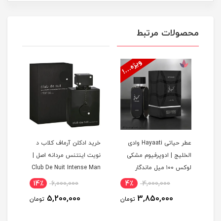
محصولات مرتبط
عطر حیاتی Hayaati وادی
خرید ادکلن آرماف کلاب د
خرید
الخلیج | ادوپرفیوم مشکی
نویت اینتنس مردانه اصل |
وکس و
لوکس ۱۰۰ میل ماندگار
Club De Nuit Intense Man
00ml
14٪
6,000,000
4٪
4,000,000
9
5,200,000
3,850,000
مان
تومان
تومان