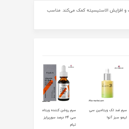
وک، روشن‌تر شدن پوست و افزایش الاستیسیته کمک می‌کند. مناسب
د لک ویتامین سی
سرم روشن کننده ویتامین
کرم ویتامین سی اینکی
بز آنوا
سی 24 درصد سورپرایز
لیست
تیام