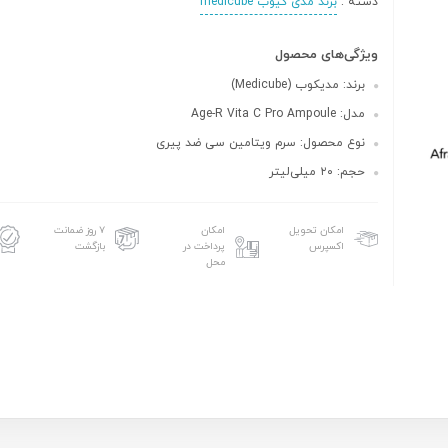
دسته :
برند مدی کیوب medicube
ویژگی‌های محصول
برند: مدیکوب (Medicube)
مدل: Age-R Vita C Pro Ampoule
نوع محصول: سرم ویتامین سی ضد پیری
حجم: ۲۰ میلی‌لیتر
امکان تحویل
امکان
۷ روز ضمانت
اکسپرس
پرداخت در
بازگشت
محل