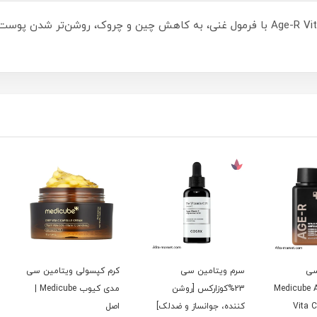
سرم ویتامین C مدیکوب مدل Age-R Vita C Pro Ampoule با فرمول غنی، به کاهش چین و چر
سرم ویتامین سی
کرم کپسولی ویتامین سی
سرم ض
Medicu
23%کوزارکس [روشن
مدی کیوب Medicube |
لیمو س
کننده، جوانساز و ضدلک]
اصل