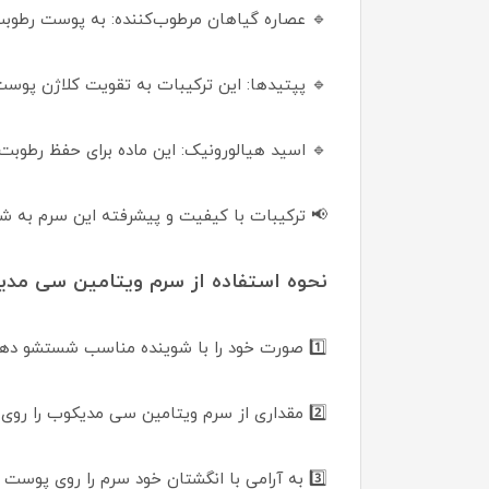
🔹 عصاره گیاهان مرطوب‌کننده: به پوست رطوبت
🔹 پپتیدها: این ترکیبات به تقویت کلاژن پو
🔹 اسید هیالورونیک: این ماده برای حفظ رطو
📢 ترکیبات با کیفیت و پیشرفته این سرم به ش
نحوه استفاده از سرم ویتامین سی مدیکوب Age-R Vita C Pro Ampoule
1️⃣ صورت خود را با شوینده مناسب شستشو دهید.
2️⃣ مقداری از سرم ویتامین سی مدیکوب را روی پوست صورت و گردن خود بزنید.
3️⃣ به آرامی با انگشتان خود سرم را روی پوست پخش کنید تا جذب شود.