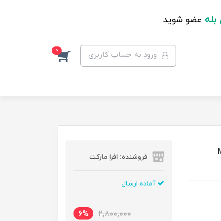
 بله
عضو شوید
0
ورود به حساب کاربری
M
فروشنده: افرا مارکت
آماده ارسال
6%
2,800,000