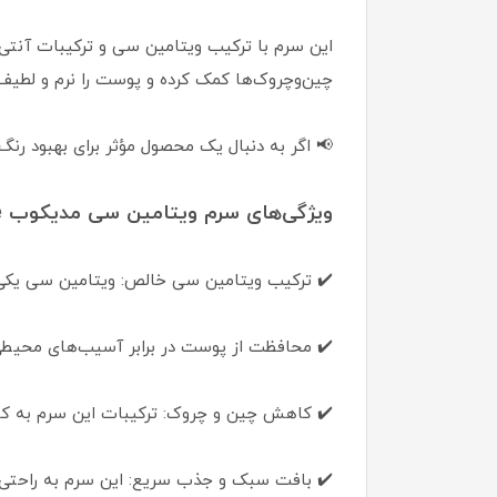
این سرم با ترکیب ویتامین سی و ترکیبات آنتی‌
چین‌وچروک‌ها کمک کرده و پوست را نرم و لطیف 
📢 اگر به دنبال یک محصول مؤثر برای بهبود رن
ویژگی‌های سرم ویتامین سی مدیکوب Medicube Age-R Vita C Pro Ampoule
✔️ ترکیب ویتامین سی خالص: ویتامین سی یکی 
✔️ محافظت از پوست در برابر آسیب‌های محیطی: 
✔️ کاهش چین و چروک: ترکیبات این سرم به ک
✔️ بافت سبک و جذب سریع: این سرم به راحتی