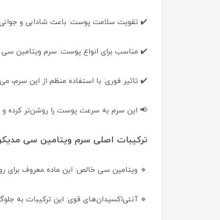
✔️ تقویت سلامت پوست: باعث شادابی و جوانی پ
✔️ مناسب برای انواع پوست: سرم ویتامین سی 
✔️ تاثیر فوری: با استفاده منظم از این سرم، م
📢 این سرم به سرعت پوست را روشن‌تر کرده و 
ترکیبات اصلی سرم ویتامین سی مدیکوب be Age-R Vita C Pro Ampoule
🔹 ویتامین سی خالص: این ماده معروف برای ر
🔹 آنتی‌اکسیدان‌های قوی: این ترکیبات به جلو