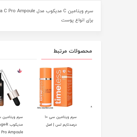
برای انواع پوست
محصولات مرتبط
سرم ویتامین سی 20%
سرم ویتامین سی 10
سرم ویتامین سی
ملس | اصل
درصدتایم لس | اصل
مدیکوب be Age-R
Vita C Pro Ampoule