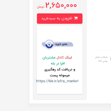
2,650,000
تومان
افزودن به سبدخرید
ضمانت اصل
لینک
کانال
مشتریان
بودن کالا
افرا در بله
و
دریافت کد رهگیری
مرسوله پست
https://ble.ir/afra_market