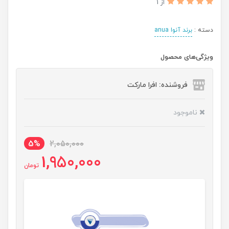
از 1
دسته :
برند آنوا anua
ویژگی‌های محصول
فروشنده: افرا مارکت
ناموجود
5%
2,050,000
1,950,000
تومان