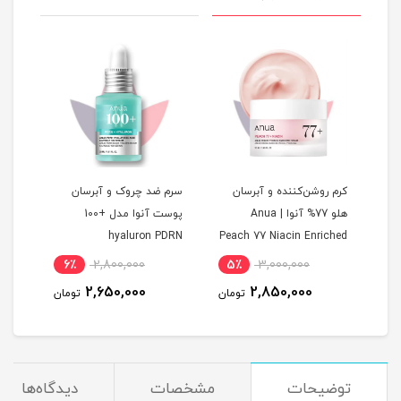
کرم روشن‌کننده و آبرسان
سرم ضد چروک و آبرسان
فوم 
هلو 77% آنوا | Anua
پوست آنوا مدل +100
hyaluron PDRN
Peach 77 Niacin Enriched
Cream
هیالورونیک و پی دی ار ان
6٪
2,800,000
5٪
3,000,000
4
اصل
و رو
2,650,000
2,850,000
مان
تومان
تومان
توضیحات
مشخصات
دیدگاه‌ها