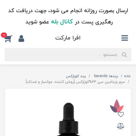
ارسال بصورت روزانه انجام می شود، جهت دریافت کد
کانال بله
رهگیری پست در
عضو شوید
0
افرا مارکت
خانه
برندها barands
برند کوزارکس
سرم ویتامین سی 23%کوزارکس [روشن کننده، جوانساز و ضدلک]