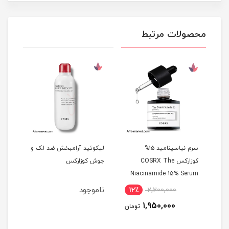
محصولات مرتبط
و
سرم نیاسینامید ۱۵%
لیکوئید آرامبخش ضد لک و
سرم 
کوزارکس COSRX The
جوش کوزارکس
%
Niacinamide 15% Serum
جوان
اصل
ناموجود
12٪
2,200,000
8
1,950,000
مان
تومان