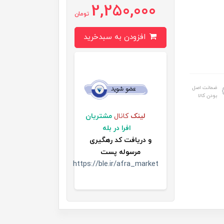
2,250,000
تومان
افزودن به سبدخرید
ضمانت اصل
بودن کالا
لینک
کانال
مشتریان
افرا در بله
و
دریافت کد رهگیری
مرسوله پست
https://ble.ir/afra_market