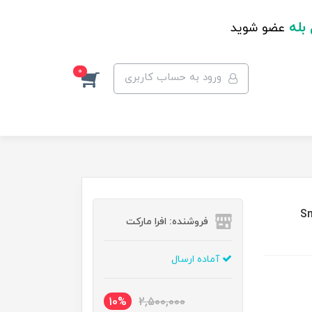
 بله
عضو شوید
0
ورود به حساب کاربری
ا مدل Smokers
فروشنده: افرا مارکت
آماده ارسال
10%
2,500,000