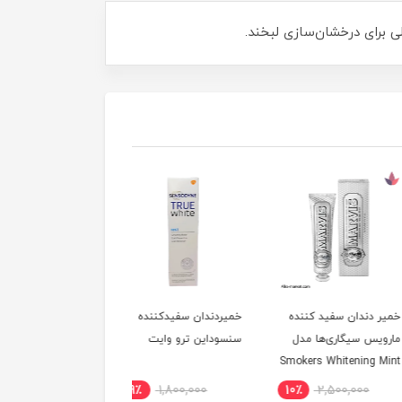
دندان سفید کننده
خمیردندان سفیدکننده
ماسک مو کارسل مدل
س سیگاری‌ها مدل
سنسوداین ترو وایت
ساندیسی 500 میل | اصل
Smokers Whitening
ناموجود
9٪
1,800,000
10٪
2,500,000