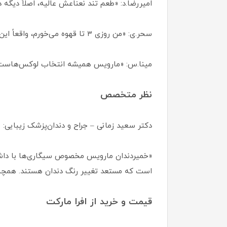
امیررضا.د: «طعم تند نعناعش عالیه، اصلاً دیگه د
سحر.ی: «من روزی ۳ تا قهوه می‌خورم، واقعاً این خمیردندون کمک کرده دندونام سفیدتر شن.»
مینا.س: «مارویس همیشه انتخاب لوکس‌هاست.
نظر متخصص
دکتر سعید زمانی – جراح و دندان‌پزشک زیبایی:
«خمیردندان مارویس مخصوص سیگاری‌ها با داشتن 
است که مستعد تغییر رنگ دندان هستند. همچنین 
قیمت و خرید از افرا مارکت