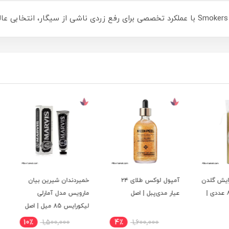
گلدن
آمپول لوکس طلای ۲۴
خمیردندان شیرین بیان
خمیر 
۸ عددی |
عیار مدی‌پبل | اصل
مارویس مدل آمارلی
ماروی
لیکورایس 85 میل | اصل
 Mint
حجم 85 میلی‌
10٪
1,500,000
4٪
1,600,000