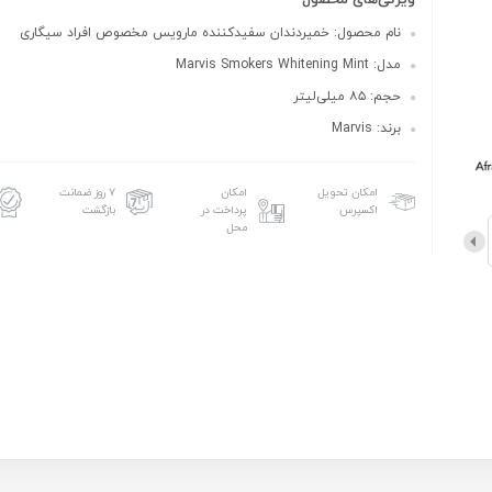
ویژگی‌های محصول
نام محصول: خمیردندان سفیدکننده مارویس مخصوص افراد سیگاری
مدل: Marvis Smokers Whitening Mint
حجم: ۸۵ میلی‌لیتر
برند: Marvis
امکان تحویل
امکان
۷ روز ضمانت
اکسپرس
پرداخت در
بازگشت
محل