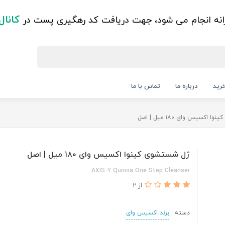
کانال
زانه انجام می شود، جهت دریافت کد رهگیری پست در
رید
درباره ما
تماس با ما
اکسیس وای ۱۸۰ میل | اصل
ژل شستشوی کینوا اکسیس وای ۱۸۰ میل | اصل
AXIS-Y Quinoa One Step Cleanser
از 2
دسته :
برند اکسیس وای