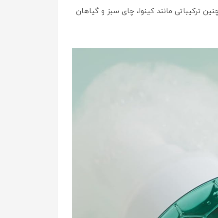
نین ترکیباتی مانند کینوا، چای سبز و گیاهان