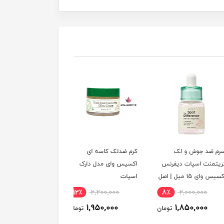
ضد جوش و لک
کرم ضدلک کاسه ای
ضدآفتاب فیزیکی اکسی
نت اسپات دیفرنس
اکسیس وای مدل دارک
وای اصل
15 میل | اصل
اسپات
12٪
2,200,000
12٪
2,200,000
8٪
2,000,000
1,950,000
1,950,000
1,850,000
تومان
تومان
توم