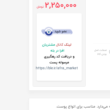
2,250,000
تومان
لینک
کانال
مشتریان
ضمانت اصل
افرا در بله
بودن کالا
و
دریافت کد رهگیری
مرسوله پست
https://ble.ir/afra_market