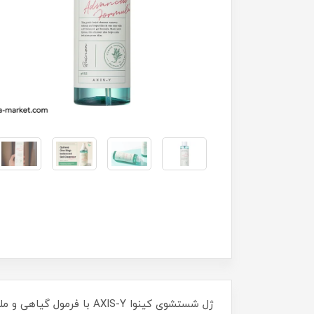
ژل شستشوی کینوا AXIS-Y با فرمول گیاهی و ملایم، آلودگی و چربی اضافی را پاک کرده و پوست را متعادل و مرطوب نگه می‌دارد. مناسب برای انواع پوست.