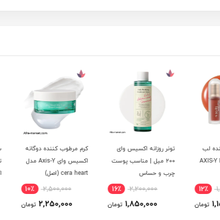
لب
تونر روزانه اکسیس وای
کرم مرطوب کننده دوگانه
سرم 
AXIS-Y
۲۰۰ میل | مناسب پوست
اکسیس وای Axis-Y مدل
تریتم
چرب و حساس
cera heart (اصل)
اکسیس وای 
10٪
2,500,000
16٪
2,200,000
12٪
2,250,000
1,850,000
ومان
تومان
تومان