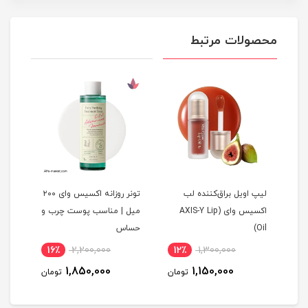
محصولات مرتبط
کرم ترانگزامیک اسید 2.5%
لیپ اویل براق‌کننده لب
تونر روزانه اکسیس وای ۲۰۰
کرم 
Axis
اکسیس وای (AXIS-Y Lip
میل | مناسب پوست چرب و
Oil)
حساس
 heart
16٪
2,200,000
12٪
1,300,000
2
1,850,000
1,150,000
مان
تومان
تومان