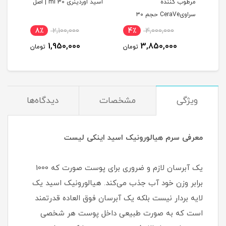
ری
مرطوب کننده
اسید اوردینری 30 ml | اصل
هیال
سراویCeraVe حجم ۳۰
۳۰ میل ( اصل)
میل(اصل)
8٪
2,100,000
4٪
4,000,000
3
1,950,000
3,850,000
مان
تومان
تومان
ویژگی
مشخصات
دیدگاه‌ها
معرفی سرم هیالورونیک اسید اینکی لیست
یک آبرسان لازم و ضروری برای پوست صورت که 1000
برابر وزن خود آب جذب می‌کند. هیالورونیک اسید یک
لایه بردار نیست بلکه یک آبرسان فوق العاده قدرتمند
است که به صورت طبیعی داخل پوست هر شخصی