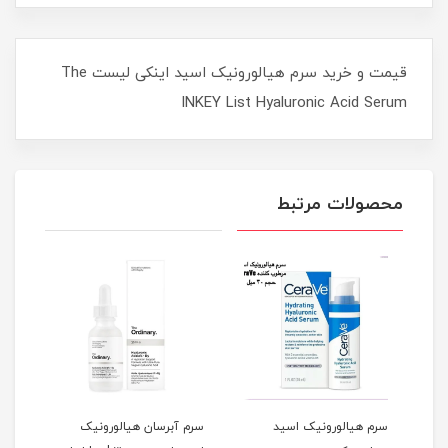
قیمت و خرید سرم هیالورونیک اسید اینکی لیست The
INKEY List Hyaluronic Acid Serum
محصولات مرتبط
سید ۱۰% +
سرم هیالورونیک اسید
سرم آبرسان هیالورونیک