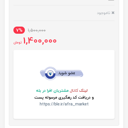
ناموجود
7%
1,500,000
1,400,000
تومان
لینک
کانال
مشتریان افرا در بله
و
دریافت کد رهگیری مرسوله پست
https://ble.ir/afra_market