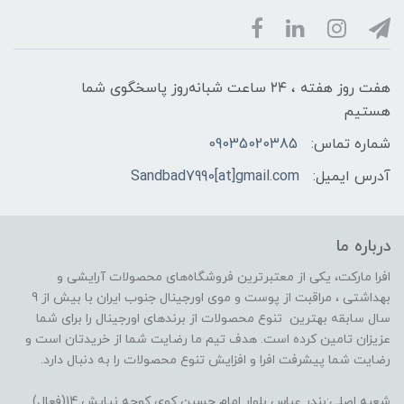
هفت روز هفته ، ۲۴ ساعت شبانه‌روز پاسخگوی شما
هستیم
شماره تماس:
09035020385
آدرس ایمیل:
Sandbad7990[at]gmail.com
درباره ما
افرا مارکت، یکی از معتبرترین فروشگاه‌های محصولات آرایشی و
بهداشتی ، مراقبت از پوست و موی اورجینال جنوب ایران با بیش از 9
سال سابقه بهترین تنوع محصولات از برندهای اورجینال را برای شما
عزیزان تامین کرده است. هدف تیم ما رضایت شما از خریدتان است و
رضایت شما پیشرفت افرا و افزایش تنوع محصولات را به دنبال دارد.
شعبه اصلی:بندر عباس بلوار امام حسین کوی کوچه نیایش 14(فعال)