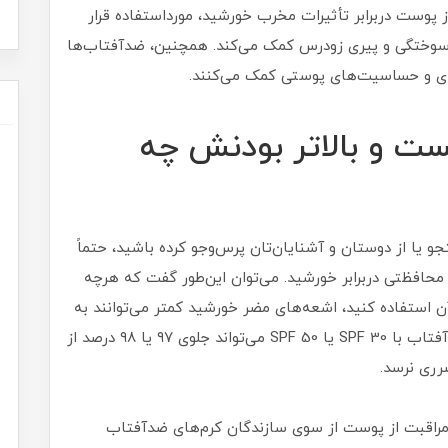
وست دربرابر تأثیرات مخرب خورشید، مورداستفاده قرار
‌سوختگی و پیری زودرس کمک می‌کند. همچنین، ضدآفتاب‌ها
ی و حساسیت‌های پوستی کمک می‌کنند.
رین درجه SPF چیست و بالاتر بودنش چه
و یا از دوستان و آشنایان‌تان پرس‌وجو کرده باشید، حتماً
ان خورده است؛ SPF یعنی عامل محافظتی دربرابر خورشید. می‌توان این‌طور گفت که هرچه
شته باشد و از آن استفاده کنید، اشعه‌های مضر خورشید کمتر می‌توانند به
پوست‌تان آسیب برسانند. برای مثال، یک کرم ضد آفتاب با SPF 30 یا SPF 50 می‌تواند جلوی ۹۷ یا ۹۸ درصد از
رری نرسد.
گویند، ادعای محافظت ۱۰۰ درصدیِ مراقبت از پوست از سوی سازندگان کرم‌های ضدآفتاب