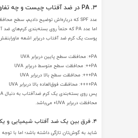
۳. PA در ضد آفتاب چیست و چه تفاوتی با SPF دارد؟
اما عدد PA که حتماً روی بسته‌بندی کرم‌ها
پوست‌ یک کرم ضد آفتاب دربرابر اشعه ماورابنفش A چقدر است. سیستم رتبه‌بندی PA به صورت زیر اس
PA+: محافظت سطح پایین دربرابر UVA
PA++: محافظت سطح متوسط دربرابر UVA
PA+++: محافظت سطح بالا دربرابر UVA
PA++++: محافظت فوق‌العاده بالا دربرابر UVA
محافظت دربرابر UVA» می‌باشد.
۴. فرق بین یک ضد آفتاب شیمیایی و یک ضد آفتاب مینرال چیست؟
شاید به گوش‌تان تازگی داشته باشد؛ اما با توجه ب