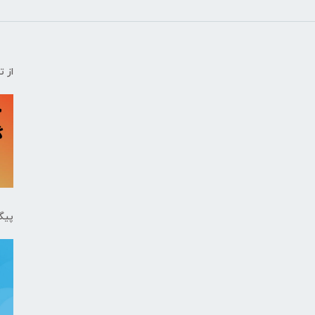
از 
پیگ