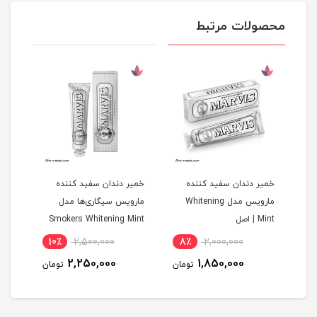
محصولات مرتبط
خمیر دندان سفید کننده
خمیر دندان سفید کننده
خمیر
مارویس مدل Whitening
مارویس سیگاری‌ها مدل
سنسو
Mint | اصل
Smokers Whitening Mint
حجم 85 میلی‌
10٪
2,500,000
8٪
2,000,000
6
2,250,000
1,850,000
مان
تومان
تومان