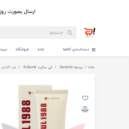
ارسال بصورت رو
دسته‌بندی کالاها
خانه
فروشگاه
سبدخ
خانه
برندها barands
کی سکرت K-Secret
ضد آفتاب سئول 1988 کی سکرت K-Secret د