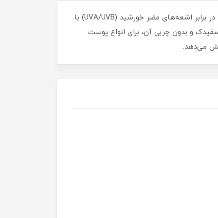
ضد آفتاب سئول 1988 کی سکرت ترکیبی از عصاره طبیعی درخت کاج و سرامیدهای مغذی دارد که نه تنها از پوست شما در برابر اشعه‌های مضر خورشید (UVA/UVB) با
سفیدک و بدون چربی آن، برای انواع پوست
ش می‌دهد.