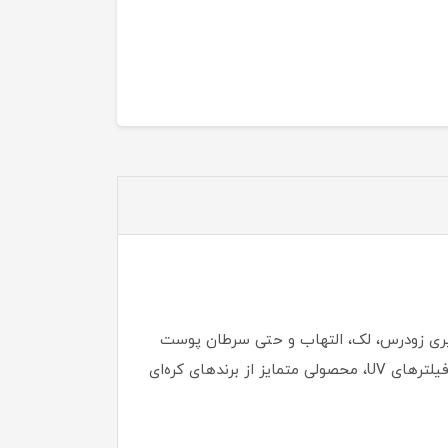
ایران، استفاده از یک ضد آفتاب با SPF بالا برای جلوگیری از پیری زودرس، لک، التهاب و حتی سرطان پوست
حیاتی است. در این میان، ضد آفتاب سئول 1988 K-Secret با ترکیبی منحصر به فرد از سرامیدها، عصاره درخت کاج، و فیلترهای UV، محصولی متمایز از برندهای کره‌ای