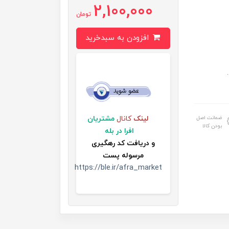
2,100,000
تومان
افزودن به سبدخرید
ضمانت اصل
لینک
کانال
مشتریان
بودن کالا
افرا در بله
و
دریافت کد رهگیری
مرسوله پست
https://ble.ir/afra_market