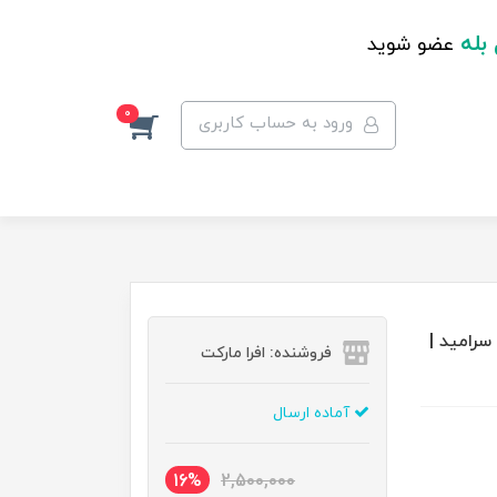
 بله
عضو شوید
0
ورود به حساب کاربری
K- درخت کاج و سرامید |
فروشنده: افرا مارکت
آماده ارسال
16%
2,500,000