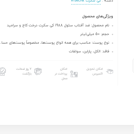
دسته :
کی سکرت K-Secret
ویژگی‌های محصول
نام محصول: ضد آفتاب سئول 1988 کی سکرت درخت کاج و سرامید
حجم: 50 میلی‌لیتر
نوع پوست: مناسب برای همه انواع پوست‌ها، مخصوصاً پوست‌های حسا...
فاقد: الکل، پارابن، سولفات
امکان تحویل
امکان
۷ روز ضمانت
اکسپرس
پرداخت در
بازگشت
محل