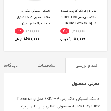
ذ
تونر دو در یک کوچک کننده
ماسک استیکی خاک رس
آمپو
منافذ کوزارکس Cosrx Two
سنتلا اسکین 1004 | کنترل
پوست
In One Poreless Liquid
منافذ و پاکسازی عمیق
کیو
پوست
9٪
1,800,000
4٪
1,300,000
6
1,650,000
1,250,000
مان
تومان
تومان
نقد و بررسی
مشخصات
دیدگاه‌ها
معرفی محصول
ماسک استیکی خاک رس SKIN1004 مدل Poremizing
Quick Clay Stick، محصولی انقلابی و بی‌نظیر از برند