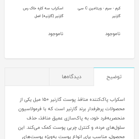
تی
کرم - سرم - ویتامین C سی
اسکراب سه کاره خاک رس
فوم 
گارنیر
گارنیر (گارنیه) اصل
ضد ج
ناموجود
ناموجود
8
مان
توضیح
دیدگاه‌ها
اسکراب پاک‌کننده منافذ پوست گارنیر ۱۵۰ میل یکی از
محصولات پرطرفدار برند گارنیر است که با فرمولاسیون
منحصر‌به‌فرد خود، به پاک‌سازی عمیق منافذ، حذف
سلول‌های مرده، و کنترل چربی پوست کمک می‌کند. این
محصول، مناسب برای انواع پوست به‌ویژه پوست‌های