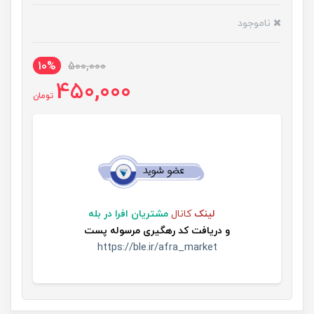
ناموجود
10%
500,000
450,000
تومان
لینک
کانال
مشتریان افرا در بله
و
دریافت کد رهگیری مرسوله پست
https://ble.ir/afra_market