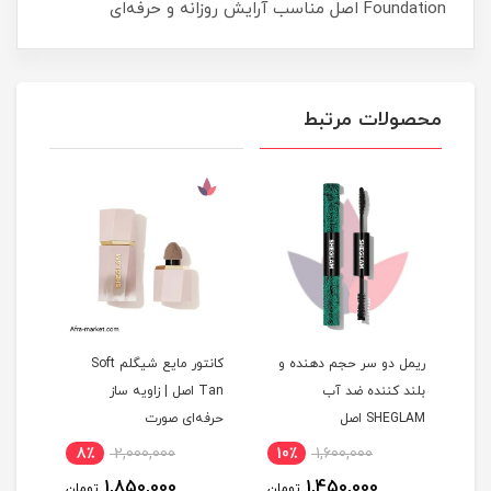
Foundation اصل مناسب آرایش روزانه و حرفه‌ای
محصولات مرتبط
رو
ریمل دو سر حجم دهنده و
کانتور مایع شیگلم Soft
ریمل
بلند کننده ضد آب
Tan اصل | زاویه ساز
Behav با
SHEGLAM اصل
حرفه‌ای صورت
کنند
اصل
8٪
2,000,000
10٪
1,600,000
5
1,850,000
1,450,000
مان
تومان
تومان