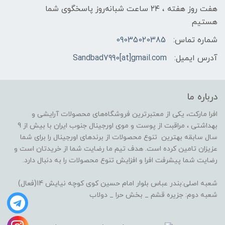
هفت روز هفته ، ۲۴ ساعت شبانه‌روز پاسخگوی شما
هستیم
شماره تماس:
09035020385
آدرس ایمیل:
Sandbad7990[at]gmail.com
درباره ما
افرا مارکت، یکی از معتبرترین فروشگاه‌های محصولات آرایشی و
بهداشتی ، مراقبت از پوست و موی اورجینال جنوب ایران با بیش از 9
سال سابقه بهترین تنوع محصولات از برندهای اورجینال را برای شما
عزیزان تامین کرده است. هدف تیم ما رضایت شما از خریدتان است و
رضایت شما پیشرفت افرا و افزایش تنوع محصولات را به دنبال دارد.
شعبه اصلی:بندر عباس بلوار امام حسین کوی کوچه نیایش 14(فعال)
شعبه دوم: جزیره قشم _ بخش حرا _ دولاب