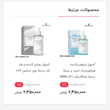
محصولات مرتبط
یو
آمپول مرطوب‌کننده
آمپول روشن کننده و ضد
آمپو
هیالورونیک اسید و سیکا
لک سنتلا تون اسکین 1004
سنتلا ماداگاسکار | SKIN1004
اصل100ml
6٪
2,500,000
2٪
2,500,000
1
2,350,000
2,450,000
مان
تومان
تومان