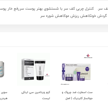
 سر. کنترل چربی کف سر با شستشوی بهتر پوست سررفع خار پوست سر
یش گردش خونکاهش ریزش موکاهش شوره سر
 و
کرم ویتامین سی اینکی
سوپر آبرسان و ضد چروک
کرم مو
لیست
هیدریوم کوزارکس(اصل)
نارگی
فرحجم 300 میلی