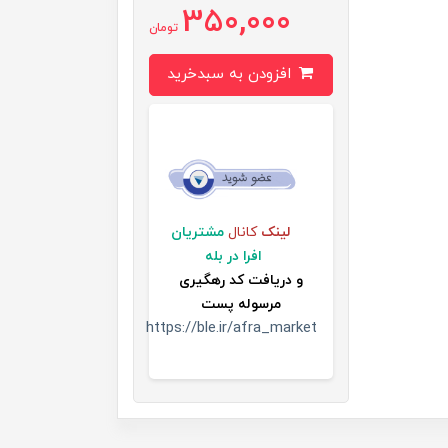
350,000
تومان
افزودن به سبدخرید
لینک
کانال
مشتریان
افرا در بله
و
دریافت کد رهگیری
مرسوله پست
https://ble.ir/afra_market