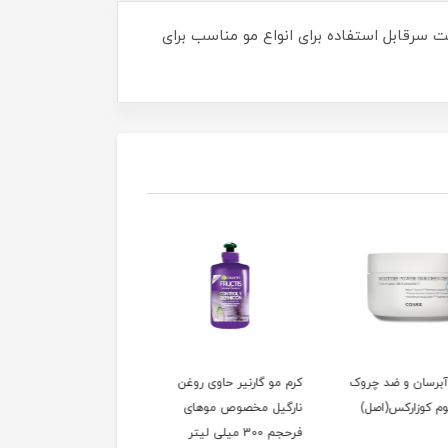
قابل استفاده برای انواع مو مناسب برای
 گارنیر حاوی روغن
شوینده ملایم گوزموز
کرم مرطوب کننده و ترم
ل مخصوص موهای
سیندت اوریاژ حجم
کننده دست و ناخن
 لیتر
۲۰۰میل | اصل
بایودرما