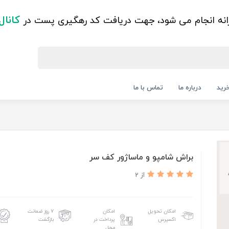
کانال
زانه انجام می شود، جهت دریافت کد رهگیری پست در
رید
درباره ما
تماس با ما
براش شامپو و ماساژور کف سر
از 2
امکان تحویل
امکان
۷ روز ضمانت
اکسپرس
پرداخت در
بازگشت
محل