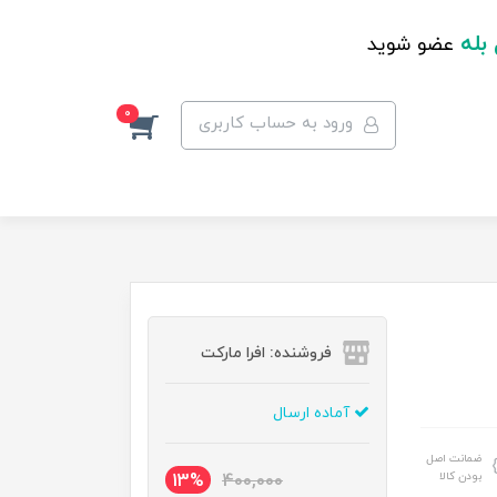
 بله
عضو شوید
0
ورود به حساب کاربری
فروشنده: افرا مارکت
آماده ارسال
ضمانت اصل
بودن کالا
13%
400,000