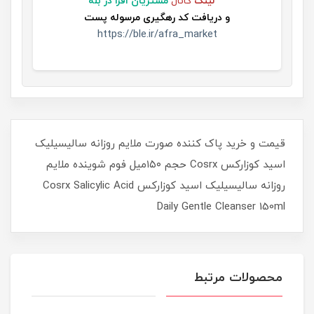
لینک
کانال
مشتریان افرا در بله
و
دریافت کد رهگیری مرسوله پست
https://ble.ir/afra_market
قیمت و خرید پاک کننده صورت ملایم روزانه سالیسیلیک
اسید کوزارکس Cosrx حجم ۱۵۰میل فوم شوینده ملایم
روزانه سالیسیلیک اسید کوزارکس Cosrx Salicylic Acid
Daily Gentle Cleanser 150ml
محصولات مرتبط