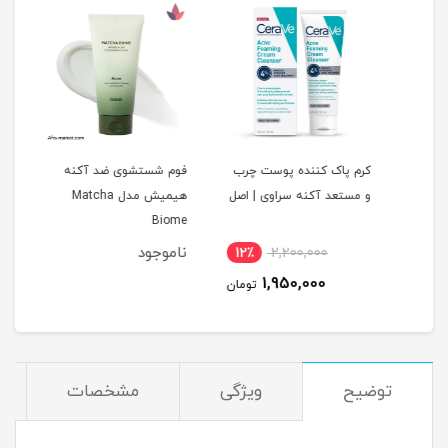
کرم پاک کننده پوست چرب
فوم شستشوی ضد آکنه
ژل ش
و مستعد آکنه سراوی | اصل
هیمیش مدل Matcha
00ml
Biome
ناموجود
12٪
2,200,000
5
1,950,000
مان
تومان
توضیح
ویژگی
مشخصات