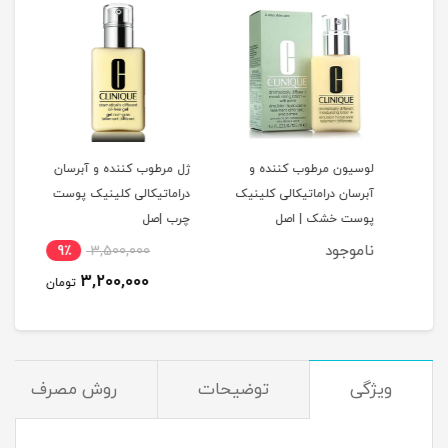
لوسیون مرطوب کننده و
ژل مرطوب کننده و آبرسان
تونر
آبرسان دراماتیکالی کلینیک
دراماتیکالی کلینیک پوست
۴ پ
پوست خشک | اصل
چرب |صل
۲۰۰ میل
ناموجود
9٪
3,500,000
3,200,000
تومان
ویژگی
توضیحات
روش مصرف