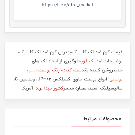
https://ble.ir/afra_market
قیمت کرم ضد لک کلینیک،بهترین کرم ضد لک کلینیک،
توضیحات:
ضد لک قوی
جلوگیری از ایجاد لک های
جدید
روشن کننده
یکدست کننده رنگ پوست
تایپ
پوستی
: انواع پوست حاوی:
کمپلکس UP302، ویتامین C،
سالیسیلیک اسید، عصاره مخمر
کشور مبدا برند
: آمریکا
محصولات مرتبط