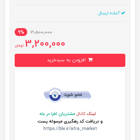
آماده ارسال
9%
3,500,000
3,200,000
تومان
افزودن به سبدخرید
لینک
کانال
مشتریان افرا در بله
و
دریافت کد رهگیری مرسوله پست
https://ble.ir/afra_market