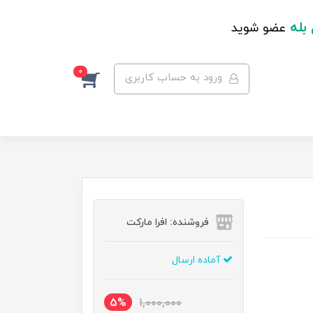
 بله
عضو شوید
0
ورود به حساب کاربری
فروشنده: افرا مارکت
آماده ارسال
5%
1,000,000