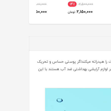
معمولی و حساس، بدون
12٪
2,200,000
7٪
800,000
14٪
2,500,000
چربی | 200 میل
1,950,000
750,000
2,150,000
تومان
تومان
توم
وست را هیدراته میکنداگر پوستی حساس و تحریک
ثر لوازم آرایشی بهداشتی ضد آب هستند با این