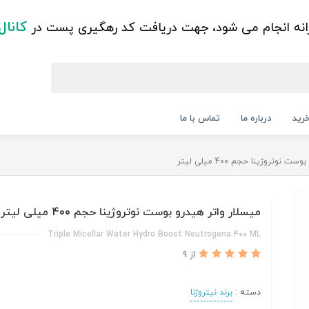
کانال
زانه انجام می شود، جهت دریافت کد رهگیری پست در
رید
درباره ما
تماس با ما
نوتروژینا حجم 400 میلی لیتر
میسلار واتر هیدرو بوست نوتروژینا حجم 400 میلی لیتر
Triple Micellar Water Hydro Boost Neutrogena 400 ML
از 9
دسته :
برند نیتروژنا