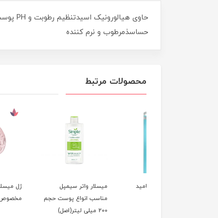
حاوی هی
حساسذمرطوب و نرم کننده
محصولات مرتبط
لار واتر نیاسینامید
میسلار واتر سیمپل
ژل میسلار گارنیر صورت
کس 100میل
مناسب انواع پوست حجم
مخصوص پوست حسا
200 میلی لیتر(اصل)