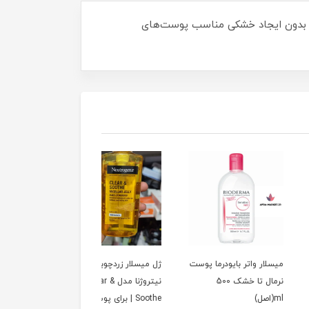
یش‌های ضد آب بدون ایجاد خشکی مناسب پوست‌های
 واتر بایودرما پوست
ژل میسلار زردچوبه
میسلار واتر 4 در 1 ایز
نرمال تا خشک 500
نیتروژنا مدل Clear &
400 ml
Soothe | برای پوست‌های