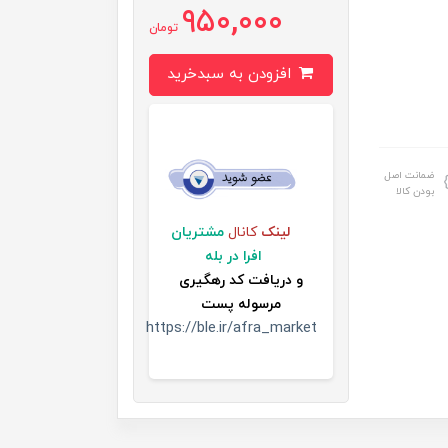
950,000
تومان
افزودن به سبدخرید
ضمانت اصل
بودن کالا
لینک
کانال
مشتریان
افرا در بله
و
دریافت کد رهگیری
مرسوله پست
https://ble.ir/afra_market