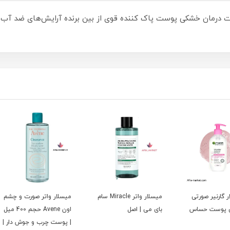
الورونیک اسیدتنظیم رطوبت و PH پوست درمان خشکی پوست پاک کننده قوی از بین برنده آرا
ی
میسلار واتر Miracle سام
میسلار واتر صورت و چشم
میسلار
س
بای می | اصل
اون Avene حجم 400 میل
| پوست چرب و جوش دار |
ml(اصل)