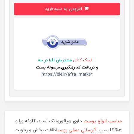
افزودن به سبدخرید
لینک
کانال
مشتریان افرا در بله
و
دریافت کد رهگیری مرسوله پست
https://ble.ir/afra_market
مناسب انواع پوست
حاوی هیالورونیک اسید، آلوئه ورا و
3% گلیسیرین
آبرسانی عمقی پوست
لطافت بخش و رطوبت