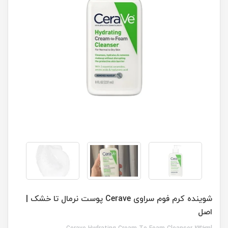
شوینده کرم فوم سراوی Cerave پوست نرمال تا خشک |
اصل