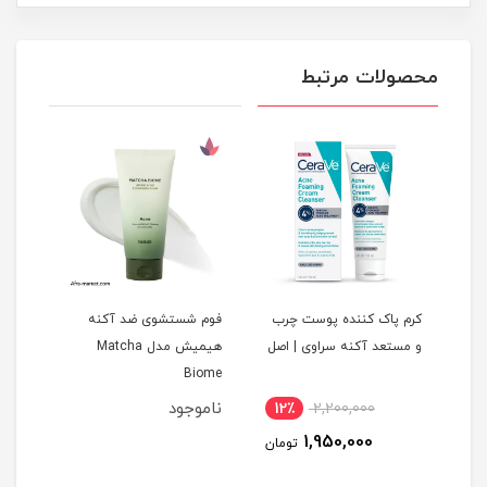
محصولات مرتبط
کرم پاک کننده پوست چرب
فوم شستشوی ضد آکنه
ژل ش
و مستعد آکنه سراوی | اصل
هیمیش مدل Matcha
00ml
Biome
ناموجود
12٪
2,200,000
5
1,950,000
مان
تومان