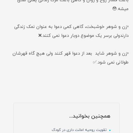
باعث فشار روح و روان و گاهی باعث مرگ زندگی یعنی طلاق
میشه.😳
▫️زن و شوهر خوشبخت، گاهی کمی دعوا به عنوان نمک زندگی
دارندولی برسر یک موضوع دوبار دعوا نمی کنند.❌
▫️زن و شوهر شاید بعد از دعوا قهر کنند ولی هیچ گاه قهرشان
طولانی نمی شود.✅
همچنین بخوانید...
تقویت روحیه امانت داری در کودک