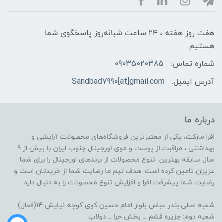
هفت روز هفته ، ۲۴ ساعت شبانه‌روز پاسخگوی شما
هستیم
شماره تماس:
09035020385
آدرس ایمیل:
Sandbad7990[at]gmail.com
درباره ما
افرا مارکت، یکی از معتبرترین فروشگاه‌های محصولات آرایشی و
بهداشتی ، مراقبت از پوست و موی اورجینال جنوب ایران با بیش از 9
سال سابقه بهترین تنوع محصولات از برندهای اورجینال را برای شما
عزیزان تامین کرده است. هدف تیم ما رضایت شما از خریدتان است و
رضایت شما پیشرفت افرا و افزایش تنوع محصولات را به دنبال دارد.
شعبه اصلی:بندر عباس بلوار امام حسین کوی کوچه نیایش 14(فعال)
شعبه دوم: جزیره قشم _ بخش حرا _ دولاب