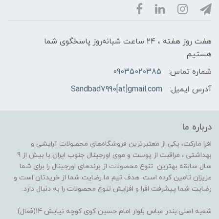
هفت روز هفته ، ۲۴ ساعت شبانه‌روز پاسخگوی شما
هستیم
شماره تماس:
09035020385
آدرس ایمیل:
Sandbad7990[at]gmail.com
درباره ما
افرا مارکت، یکی از معتبرترین فروشگاه‌های محصولات آرایشی و
بهداشتی ، مراقبت از پوست و موی اورجینال جنوب ایران با بیش از 9
سال سابقه بهترین تنوع محصولات از برندهای اورجینال را برای شما
عزیزان تامین کرده است. هدف تیم ما رضایت شما از خریدتان است و
رضایت شما پیشرفت افرا و افزایش تنوع محصولات را به دنبال دارد.
شعبه اصلی:بندر عباس بلوار امام حسین کوی کوچه نیایش 14(فعال)