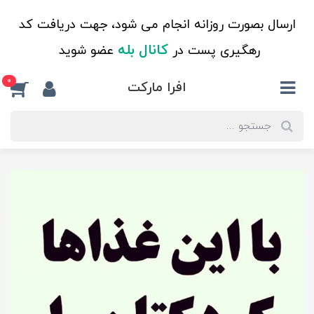
ارسال بصورت روزانه انجام می شود، جهت دریافت کد
کانال بله
رهگیری پست در
عضو شوید
0
افرا مارکت