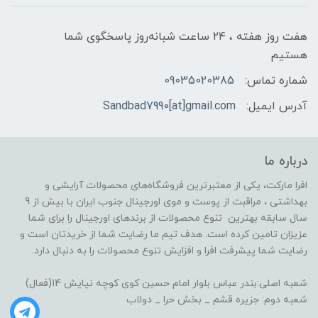
هفت روز هفته ، ۲۴ ساعت شبانه‌روز پاسخگوی شما
هستیم
شماره تماس:
09035020385
آدرس ایمیل:
Sandbad7990[at]gmail.com
درباره ما
افرا مارکت، یکی از معتبرترین فروشگاه‌های محصولات آرایشی و
بهداشتی ، مراقبت از پوست و موی اورجینال جنوب ایران با بیش از 9
سال سابقه بهترین تنوع محصولات از برندهای اورجینال را برای شما
عزیزان تامین کرده است. هدف تیم ما رضایت شما از خریدتان است و
رضایت شما پیشرفت افرا و افزایش تنوع محصولات را به دنبال دارد.
شعبه اصلی:بندر عباس بلوار امام حسین کوی کوچه نیایش 14(فعال)
شعبه دوم: جزیره قشم _ بخش حرا _ دولاب