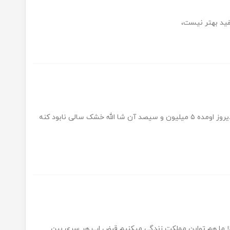
فید بهتر نیست،
پول اب ما قبلا می اومد ۲۰۰هزار حداکثر دیروز اومده ۵ میلیون و سیصد آن شا الله خشک سالی نابود کنه
الا ما هم تواین مملکت زندگی میکنیم قبض اب هر سری بین