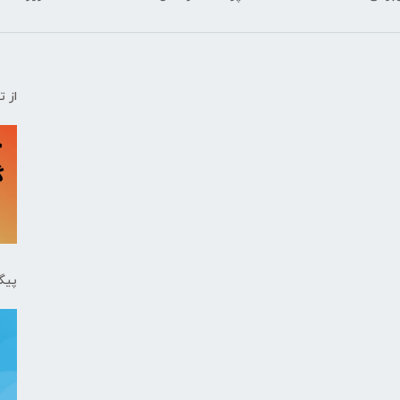
از 
پیگ