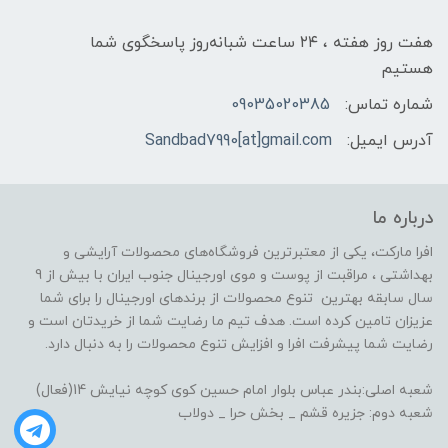
هفت روز هفته ، ۲۴ ساعت شبانه‌روز پاسخگوی شما
هستیم
شماره تماس:
09035020385
آدرس ایمیل:
Sandbad7990[at]gmail.com
درباره ما
افرا مارکت، یکی از معتبرترین فروشگاه‌های محصولات آرایشی و
بهداشتی ، مراقبت از پوست و موی اورجینال جنوب ایران با بیش از 9
سال سابقه بهترین تنوع محصولات از برندهای اورجینال را برای شما
عزیزان تامین کرده است. هدف تیم ما رضایت شما از خریدتان است و
رضایت شما پیشرفت افرا و افزایش تنوع محصولات را به دنبال دارد.
شعبه اصلی:بندر عباس بلوار امام حسین کوی کوچه نیایش 14(فعال)
شعبه دوم: جزیره قشم _ بخش حرا _ دولاب