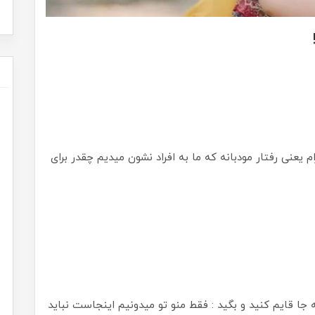
م یعنی رفتار مودبانه که ما به افراد نشون میدیم چقدر برای
ه جا قایم کنید و بگید : فقط منو تو میدونیم اینجاست نباید