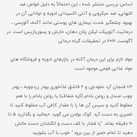
اساس بررسی منتشر شده ، این احتمالاً به دلیل خواص ضد
التهابی، ضد میکروبی و آنتی اکسیدانی ادویه و توانایی آن در
بهبود چشمگیر شدت بیماری های پوستی مانند آکنه، آلوپسی ،
درماتیت آتوپیک، لیکن پلان دهان، خارش و پسوریازیس است. در
آگوست 2016 در تحقیقات گیاه درمانی
مواد لازم برای این درمان آکنه در بازارهای ادویه و فروشگاه های
مواد غذایی قومی موجود است.
1/2 فنجان آرد نخودچی و 2 قاشق غذاخوری پودر زردچوبه ، پودر
چوب صندل و روغن بادام (کره شفاف) یا روغن بادام را با هم
مخلوط کنید و سپس آن ها را با مقدار کافی آب مخلوط کنید تا
خمیری به دست آید. کوک بولدن می گوید: «بمالید و بگذارید 5 تا
10 دقیقه بماند. "با فشار با کف دست و انگشتان دست مالش
دهید تا تمام خمیر از بین برود." خوب با آب بشویید.