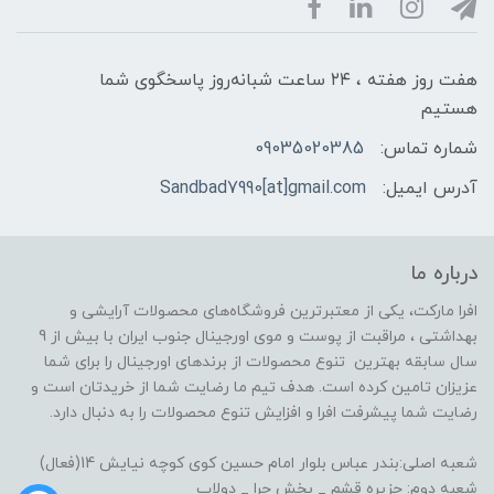
هفت روز هفته ، ۲۴ ساعت شبانه‌روز پاسخگوی شما
هستیم
شماره تماس:
09035020385
آدرس ایمیل:
Sandbad7990[at]gmail.com
درباره ما
افرا مارکت، یکی از معتبرترین فروشگاه‌های محصولات آرایشی و
بهداشتی ، مراقبت از پوست و موی اورجینال جنوب ایران با بیش از 9
سال سابقه بهترین تنوع محصولات از برندهای اورجینال را برای شما
عزیزان تامین کرده است. هدف تیم ما رضایت شما از خریدتان است و
رضایت شما پیشرفت افرا و افزایش تنوع محصولات را به دنبال دارد.
شعبه اصلی:بندر عباس بلوار امام حسین کوی کوچه نیایش 14(فعال)
شعبه دوم: جزیره قشم _ بخش حرا _ دولاب