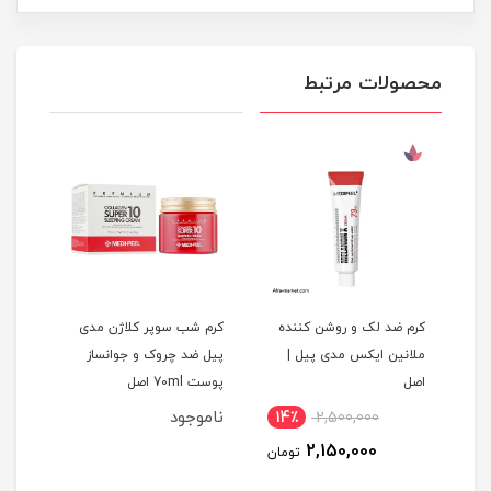
محصولات مرتبط
ویتانول
کرم ضد لک و روشن کننده
کرم شب سوپر کلاژن مدی
ملانین ایکس مدی پیل |
پیل ضد چروک و جوانساز
لیفت
اصل
پوست 70ml اصل
ناموجود
14٪
2,500,000
1
2,150,000
مان
تومان