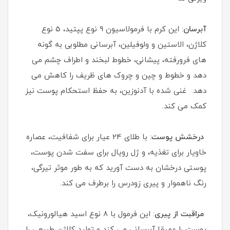
آبرسان
: این کرم با فرمولاسیون 9 نوع پپتید، 5 نوع
کلاژن، الاستین و ولوفیلین، آبرسانی مطلوبی به گونه
های فرورفته، پیشانی، خطوط لبخند و اطراف چشم می
دهد و خطوط و چین و چروک های ظریف را کاهش می
دهد. غنی شده با آدنوزین، به حفظ استحکام پوست نیز
کمک می کند.
درخشش پوست
: با طلای 24 عیار برای شفافیت، عصاره
خاویار برای تغذیه، و ژل رویال برای سفت شدن پوست،
پوستی درخشان به دست آورید که به طور موثر تیرگی،
رنگ ناهموار و پیری زودرس را برطرف می کند.
مراقبت از پیری
: این فرمول با 8 نوع اسید هیالورونیک،
پوست را عمیقا آبرسانی می کند و تولید کلاژن طبیعی را