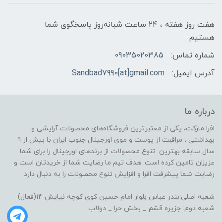
هفت روز هفته ، ۲۴ ساعت شبانه‌روز پاسخگوی شما
هستیم
شماره تماس:
09035020385
آدرس ایمیل:
Sandbad7990[at]gmail.com
درباره ما
افرا مارکت، یکی از معتبرترین فروشگاه‌های محصولات آرایشی و
بهداشتی ، مراقبت از پوست و موی اورجینال جنوب ایران با بیش از 9
سال سابقه بهترین تنوع محصولات از برندهای اورجینال را برای شما
عزیزان تامین کرده است. هدف تیم ما رضایت شما از خریدتان است و
رضایت شما پیشرفت افرا و افزایش تنوع محصولات را به دنبال دارد.
شعبه اصلی:بندر عباس بلوار امام حسین کوی کوچه نیایش 14(فعال)
شعبه دوم: جزیره قشم _ بخش حرا _ دولاب