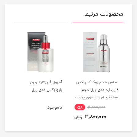
محصولات مرتبط
د تنشن
اسنس ضد چروک کمپلکس
آمپول 9 پپتاید ولوم
9 پپتاید مدی پیل حجم
بایوتوکس مدی-پیل
دهنده و آبرسان قوی پوست
‌‌| اصل
ناموجود
5٪
4,000,000
8
3,800,000
مان
تومان