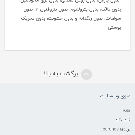
بدون پارابن، بدون روغن معدنی، بدون تری اتانولامین،
بدون تالک، بدون پترولاتوم، بدون بنزوفنون 3، بدون
سولفات، بدون رنگدانه و بدون خشونت، بدون تحریک
پوستی
برگشت به بالا
منوی وب‌سایت
خانه
فروشگاه
برندها barands