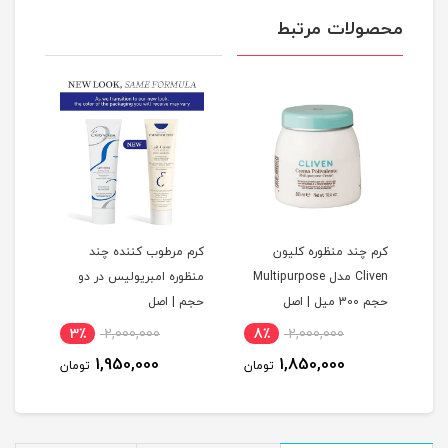
محصولات مرتبط
کرم چند منظوره کلیون
کرم مرطوب کننده چند
Cliven مدل Multipurpose
منظوره امبریولیس در دو
حجم 300 میل | اصل
حجم | اصل
3٪
2,000,000
8٪
2,000,000
1
1,950,000
1,850,000
مان
تومان
تومان