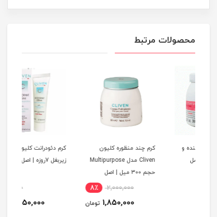
محصولات مرتبط
کرم چند منظوره کلیون
کرم دئودرانت کلیون ضد بوی
Cliven مدل Multipurpose
زیربغل 7روزه | اصل
حجم 300 میل | اصل
1,250,000
8٪
2,000,000
1,250,000
1,850,000
تومان
تومان