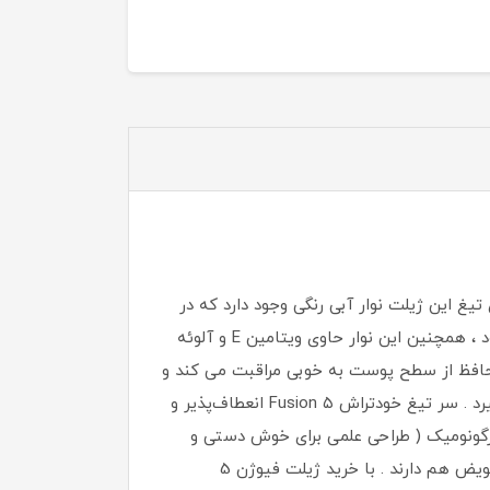
بالای تیغ این ژیلت نوار آبی‌ رنگی وجود دارد که در
تماس با آب ، ماده روان‌کننده ای را روی پوست منتشر می‌کند ؛ این ماده باعث لغزندگی بهتر ژیلت بر روی پوست می‌شود ، همچنین این نوار حاوی ویتامین E و آلوئه
محافظ از سطح پوست به خوبی مراقبت می کند و
از خراشیدگی جلوگیری می کند . در قسمت پشت تیغ یک لبه ی تیغ وجود دارد که برای خط زدن مورد استفاده قرار می گیرد . سر تیغ خودتراش Fusion ۵ انعطاف‌پذیر و
ارگونومیک ( طراحی علمی برای خوش دستی و
راحتی در استفاده ) دارد . تیغ های این ژیلت از تیز ترین و با کیفیت ترین تیغ های کمپانی ژیلت هستند که قابلیت تعویض هم دارند . با خرید ژیلت فیوژن 5