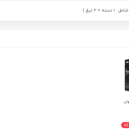
ان
8٪