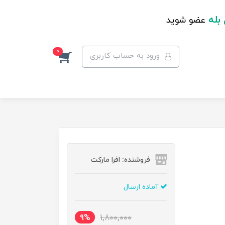
 بله
عضو شوید
0
ورود به حساب کاربری
فروشنده: افرا مارکت
آماده ارسال
9%
1,800,000