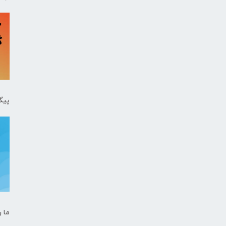
پیگ
ما ر