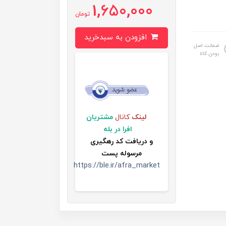
1,650,000
تومان
افزودن به سبدخرید
ضمانت اصل
بودن کالا
لینک
کانال
مشتریان
افرا در بله
و
دریافت کد رهگیری
مرسوله پست
https://ble.ir/afra_market