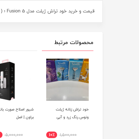
قیمت و خرید خود تراش ژیلت مدل Fusion 5 ؛ ( شامل : 1 دسته + 2 تیغ )
محصولات مرتبط
خود تراش زنانه ژیلت
شیور اصلاح صورت بانو
ونوس رنگ زرد و آبی
براون | اصل
5,000,000
10٪
1,500,000