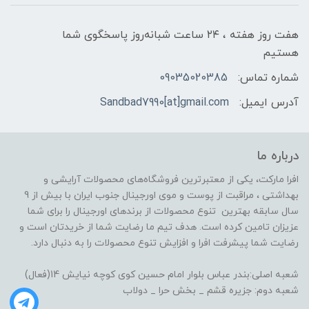
هفت روز هفته ، ۲۴ ساعت شبانه‌روز پاسخگوی شما
هستیم
شماره تماس:
09035020385
آدرس ایمیل:
Sandbad7990[at]gmail.com
درباره ما
افرا مارکت، یکی از معتبرترین فروشگاه‌های محصولات آرایشی و
بهداشتی ، مراقبت از پوست و موی اورجینال جنوب ایران با بیش از 9
سال سابقه بهترین تنوع محصولات از برندهای اورجینال را برای شما
عزیزان تامین کرده است. هدف تیم ما رضایت شما از خریدتان است و
رضایت شما پیشرفت افرا و افزایش تنوع محصولات را به دنبال دارد.
شعبه اصلی:بندر عباس بلوار امام حسین کوی کوچه نیایش 14(فعال)
شعبه دوم: جزیره قشم _ بخش حرا _ دولاب