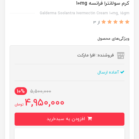
کرم سولانترا فرانسه 10mg
Galderma Soolantra Ivermectin Cream 10mg, 15gm
از 3
ویژگی‌های محصول
فروشنده: افرا مارکت
آماده ارسال
10%
5,500,000
4,950,000
تومان
افزودن به سبدخرید