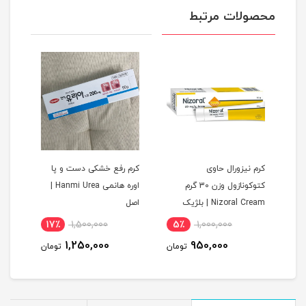
محصولات مرتبط
1
کرم نیزورال حاوی
کرم رفع خشکی دست و پا
کرم 
مان
کتوکونازول وزن 30 گرم
اوره هانمی Hanmi Urea |
Nizoral Cream | بلژیک
اصل
| +ت
17٪
1,500,000
5٪
1,000,000
1,250,000
950,000
تومان
تومان