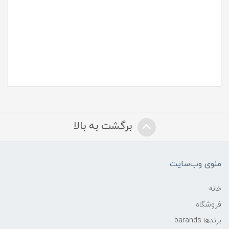
خرید پماد ایورمکتین خارجی
قیمت پماد ایورمکتین
کرم ivrea 1 برای چیست
پماد ایورمکتین دیجی کالا
برگشت به بالا
منوی وب‌سایت
خانه
فروشگاه
برندها barands