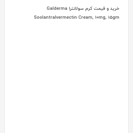
خرید و قیمت کرم سولانترا Galderma
SoolantraIvermectin Cream, 10mg, 15gm
بهترین کرم برای درمان روزاسه
بهترین و قوی ترین کرم درمان روزاسه
کرم سولانترا دیجی کالا
پماد سولانترا برای روزاسه
خرید کرم سولانترا
کرم سولانترا نی نی سایت
کرم ایورمکتین برای روزاسه
قرص سولانترا
سولانترا چیست