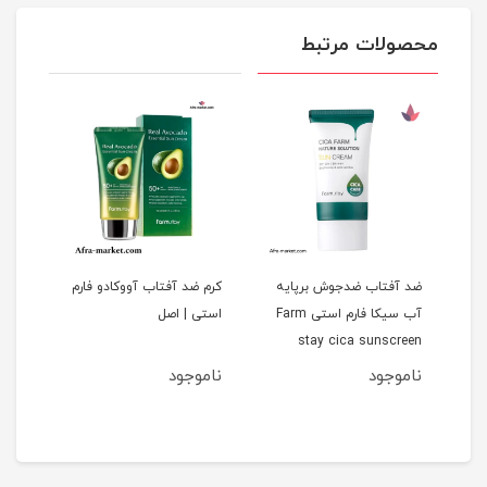
محصولات مرتبط
ی
ضد آفتاب ضدجوش برپایه
کرم ضد آفتاب آووکادو فارم
آمپو
ل
آب سیکا فارم استی Farm
استی | اصل
stay cica sunscreen
حجم 100 
cream | اصل
ناموجود
ناموجود
نام
8
مان